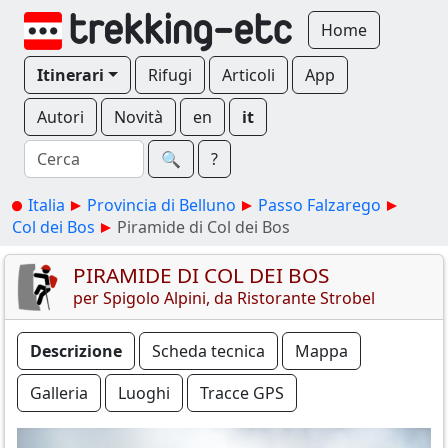
Home
Itinerari
Rifugi
Articoli
App
Autori
Novità
en
it
🔍︎
?
Italia
Provincia di Belluno
Passo Falzarego
Col dei Bos
Piramide di Col dei Bos
PIRAMIDE DI COL DEI BOS
per Spigolo Alpini, da Ristorante Strobel
Descrizione
Scheda tecnica
Mappa
Galleria
Luoghi
Tracce GPS