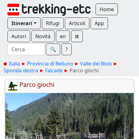
Home
Itinerari
Rifugi
Articoli
App
Autori
Novità
en
it
🔍︎
?
Italia
Provincia di Belluno
Valle del Biois
Sponda destra
Falcade
Parco giochi
Parco giochi