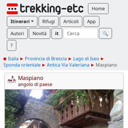
Home
Itinerari
Rifugi
Articoli
App
Autori
Novità
it
🔍︎
?
Italia
Provincia di Brescia
Lago di Iseo
Sponda orientale
Antica Via Valeriana
Maspiano
Maspiano
angolo di paese