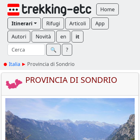
Home
Itinerari
Rifugi
Articoli
App
Autori
Novità
en
it
🔍︎
?
Italia
Provincia di Sondrio
PROVINCIA DI SONDRIO