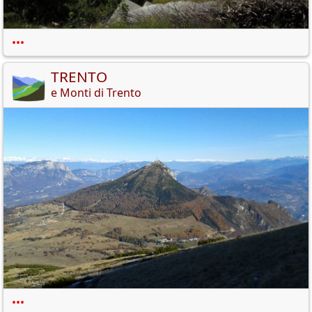
•••
TRENTO
e Monti di Trento
•••