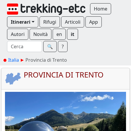
Home
Itinerari
Rifugi
Articoli
App
Autori
Novità
en
it
🔍︎
?
Italia
Provincia di Trento
PROVINCIA DI TRENTO