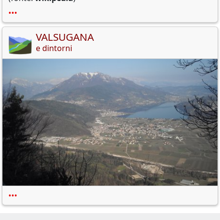
•••
VALSUGANA
e dintorni
•••