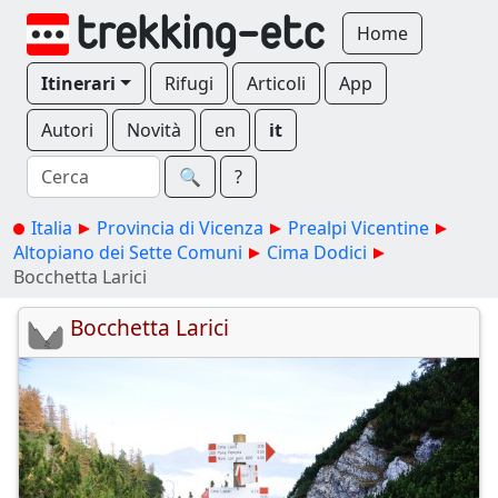
Home
Itinerari
Rifugi
Articoli
App
Autori
Novità
en
it
🔍︎
?
Italia
Provincia di Vicenza
Prealpi Vicentine
Altopiano dei Sette Comuni
Cima Dodici
Bocchetta Larici
Bocchetta Larici