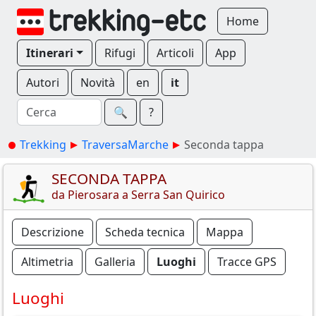
Home
Itinerari
Rifugi
Articoli
App
Autori
Novità
en
it
🔍︎
?
Trekking
TraversaMarche
Seconda tappa
SECONDA TAPPA
da Pierosara a Serra San Quirico
Descrizione
Scheda tecnica
Mappa
Altimetria
Galleria
Luoghi
Tracce GPS
Luoghi