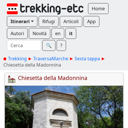
Home
Itinerari
Rifugi
Articoli
App
Autori
Novità
en
it
🔍︎
?
Trekking
TraversaMarche
Sesta tappa
Chiesetta della Madonnina
Chiesetta della Madonnina