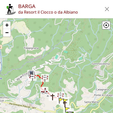
BARGA
Home
da Resort il Ciocco o da Albiano
Itinerari
Rifugi
Articoli
App
+
Autori
Novità
it
🔍︎
−
?
Italia
Altre province
Media Valle del Serchio
Comune di Barga
Barga
Copyright © 2010-2021 trekking-etc - Tutti i diritti riservati
Developed by
gb-ing
termini d'uso
-
esclusione di responsabilità
-
privacy e cookie
Pagine viste: 3709906