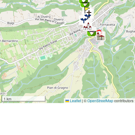
1 km
Leaflet
|
©
OpenStreetMap
contributors