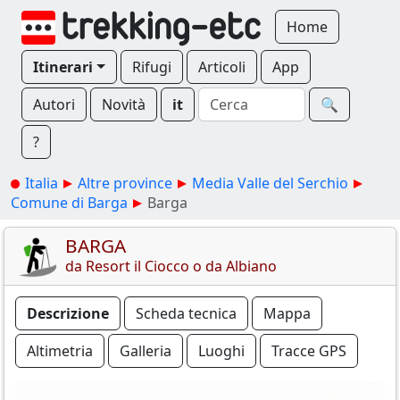
Home
Itinerari
Rifugi
Articoli
App
Autori
Novità
it
🔍︎
?
Italia
Altre province
Media Valle del Serchio
Comune di Barga
Barga
BARGA
da Resort il Ciocco o da Albiano
Descrizione
Scheda tecnica
Mappa
Altimetria
Galleria
Luoghi
Tracce GPS