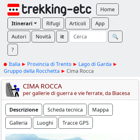
Home
Itinerari
Rifugi
Articoli
App
Autori
Novità
it
🔍︎
?
Italia
Provincia di Trento
Lago di Garda
Gruppo della Rocchetta
Cima Rocca
CIMA ROCCA
per gallerie di guerra e vie ferrate, da Biacesa
Descrizione
Scheda tecnica
Mappa
Galleria
Luoghi
Tracce GPS