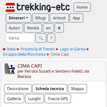
Home
Itinerari
Rifugi
Articoli
App
Autori
Novità
en
it
🔍︎
?
Italia
Provincia di Trento
Lago di Garda
Gruppo della Rocchetta
Cima Capi
CIMA CAPI
per Ferrata Susatti e Sentiero Foletti, da
Biacesa
Descrizione
Scheda tecnica
Mappa
Galleria
Luoghi
Tracce GPS