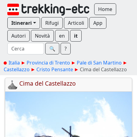
Home
Itinerari
Rifugi
Articoli
App
Autori
Novità
en
it
🔍︎
?
Italia
Provincia di Trento
Pale di San Martino
Castellazzo
Cristo Pensante
Cima del Castellazzo
Cima del Castellazzo