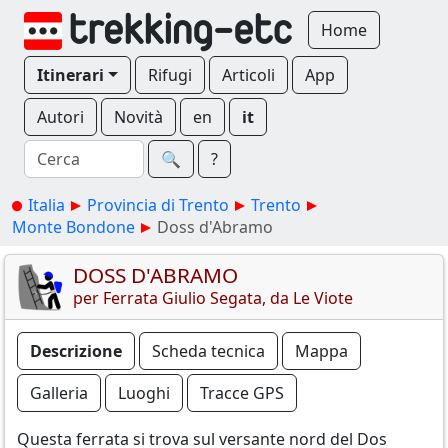
Home
Itinerari
Rifugi
Articoli
App
Autori
Novità
en
it
🔍︎
?
Italia
Provincia di Trento
Trento
Monte Bondone
Doss d'Abramo
DOSS D'ABRAMO
per Ferrata Giulio Segata, da Le Viote
Descrizione
Scheda tecnica
Mappa
Galleria
Luoghi
Tracce GPS
Questa ferrata si trova sul versante nord del Dos