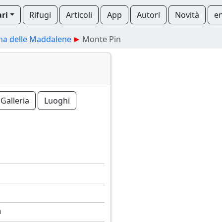
ari
Rifugi
Articoli
App
Autori
Novità
e
na delle Maddalene
Monte Pin
Galleria
Luoghi
m