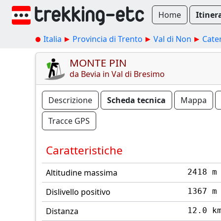
Home
Itiner
Italia
Provincia di Trento
Val di Non
Cate
MONTE PIN
da Bevia in Val di Bresimo
Descrizione
Scheda tecnica
Mappa
Tracce GPS
Caratteristiche
Altitudine massima
2418 m
Dislivello positivo
1367 m
Distanza
12.0 k