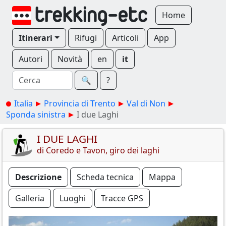
Home
Itinerari
Rifugi
Articoli
App
Autori
Novità
en
it
🔍︎
?
Italia
Provincia di Trento
Val di Non
Sponda sinistra
I due Laghi
I DUE LAGHI
di Coredo e Tavon, giro dei laghi
Descrizione
Scheda tecnica
Mappa
Galleria
Luoghi
Tracce GPS