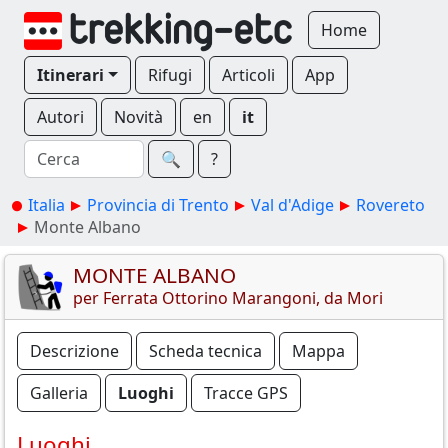
Home
Itinerari
Rifugi
Articoli
App
Autori
Novità
en
it
🔍︎
?
Italia
Provincia di Trento
Val d'Adige
Rovereto
Monte Albano
MONTE ALBANO
per Ferrata Ottorino Marangoni, da Mori
Descrizione
Scheda tecnica
Mappa
Galleria
Luoghi
Tracce GPS
Luoghi