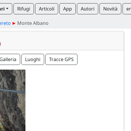
ari
Rifugi
Articoli
App
Autori
Novità
e
ereto
Monte Albano
i
Galleria
Luoghi
Tracce GPS