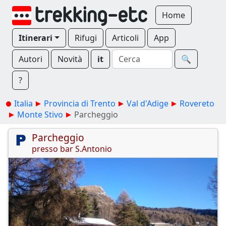
Home
Itinerari
Rifugi
Articoli
App
Autori
Novità
it
🔍︎
?
Italia
Provincia di Trento
Val d'Adige
Rovereto
Monte Stivo
Parcheggio
Parcheggio
presso bar S.Antonio