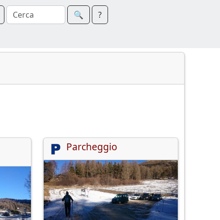
🔍︎
?
Parcheggio