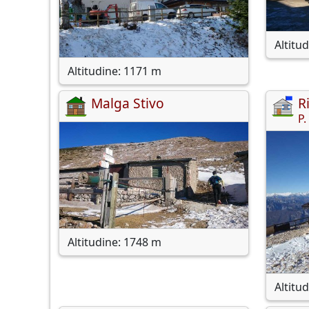
Altitu
Altitudine: 1171 m
Malga Stivo
R
P.
Altitudine: 1748 m
Altitu