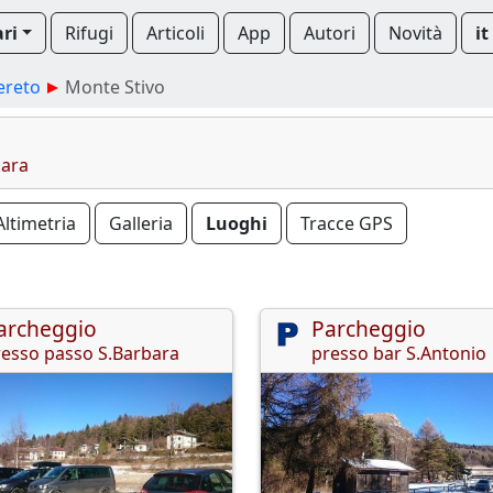
ari
Rifugi
Articoli
App
Autori
Novità
it
ereto
Monte Stivo
bara
Altimetria
Galleria
Luoghi
Tracce GPS
archeggio
Parcheggio
esso passo S.Barbara
presso bar S.Antonio